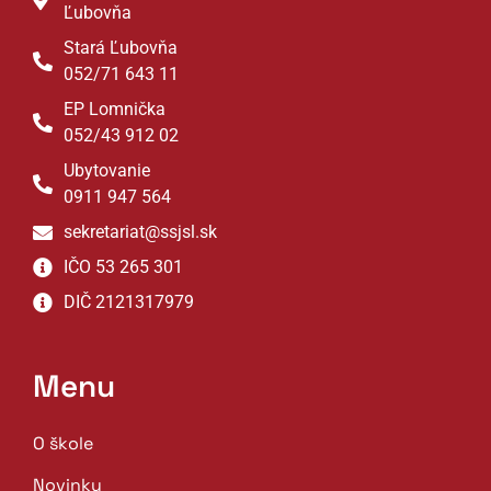
Ľubovňa
Stará Ľubovňa
052/71 643 11
EP Lomnička
052/43 912 02
Ubytovanie
0911 947 564
sekretariat@ssjsl.sk
IČO 53 265 301
DIČ 2121317979
Menu
O škole
Novinky