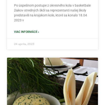
Po úspešnom postupe z okresného kola v basketbale
žiakov stredných škôl sa reprezentanti našej školy
predstavili na krajskom kole, ktoré sa konalo 18.04
2023 v
VIAC INFORMÁCIÍ »
24 apríla, 2023