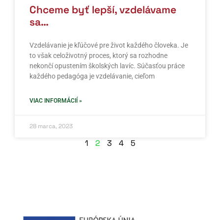
Chceme byť lepší, vzdelávame
sa…
Vzdelávanie je kľúčové pre život každého človeka. Je
to však celoživotný proces, ktorý sa rozhodne
nekončí opustením školských lavíc. Súčasťou práce
každého pedagóga je vzdelávanie, cieľom
VIAC INFORMÁCIÍ »
28 marca, 2023
1
2
3
4
5