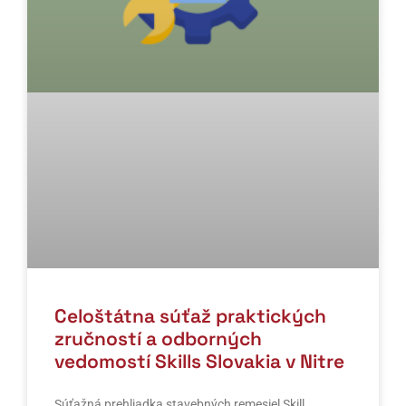
Celoštátna súťaž praktických
zručností a odborných
vedomostí Skills Slovakia v Nitre
Súťažná prehliadka stavebných remesiel Skill