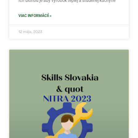
Ich úlohou je aby výrobok teplej a studenej kuchyne
VIAC INFORMÁCIÍ »
12 mája, 2023