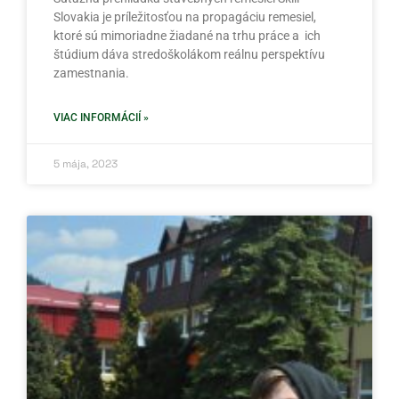
Slovakia je príležitosťou na propagáciu remesiel,
ktoré sú mimoriadne žiadané na trhu práce a ich
štúdium dáva stredoškolákom reálnu perspektívu
zamestnania.
VIAC INFORMÁCIÍ »
5 mája, 2023