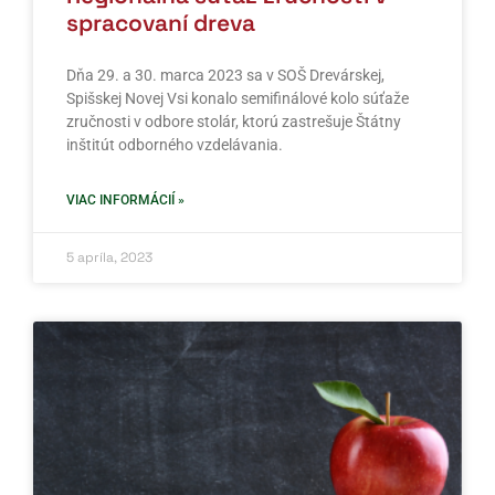
spracovaní dreva
Dňa 29. a 30. marca 2023 sa v SOŠ Drevárskej,
Spišskej Novej Vsi konalo semifinálové kolo súťaže
zručnosti v odbore stolár, ktorú zastrešuje Štátny
inštitút odborného vzdelávania.
VIAC INFORMÁCIÍ »
5 apríla, 2023