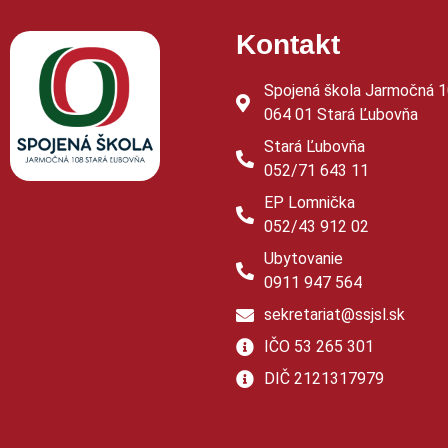
Kontakt
Spojená škola Jarmočná 
064 01 Stará Ľubovňa
Stará Ľubovňa
052/71 643 11
EP Lomnička
052/43 912 02
Ubytovanie
0911 947 564
sekretariat@ssjsl.sk
IČO 53 265 301
DIČ 2121317979