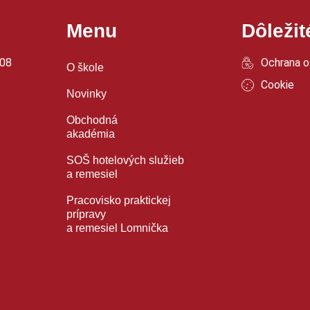
Menu
Dôleži
108
Ochrana o
O škole
Cookie
Novinky
Obchodná
akadémia
SOŠ hotelových služieb
a remesiel
Pracovisko praktickej
prípravy
a remesiel Lomnička