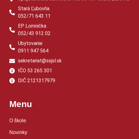
Stará Ľubovňa
052/71 643 11
EP Lomnička
052/43 912 02
Ubytovanie
0911 947 564
sekretariat@ssjsl.sk
IČO 53 265 301
DIČ 2121317979
Menu
O škole
Novinky