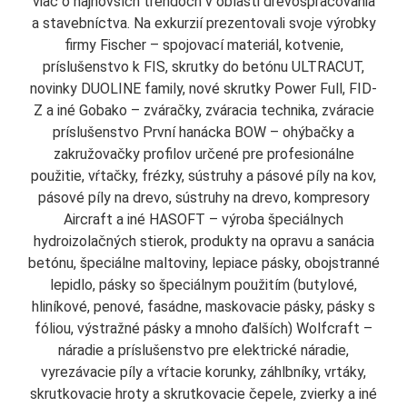
viac o najnovších trendoch v oblasti drevospracovania
a stavebníctva. Na exkurzií prezentovali svoje výrobky
firmy Fischer – spojovací materiál, kotvenie,
príslušenstvo k FIS, skrutky do betónu ULTRACUT,
novinky DUOLINE family, nové skrutky Power Full, FID-
Z a iné Gobako – zváračky, zváracia technika, zváracie
príslušenstvo První hanácka BOW – ohýbačky a
zakružovačky profilov určené pre profesionálne
použitie, vŕtačky, frézky, sústruhy a pásové píly na kov,
pásové píly na drevo, sústruhy na drevo, kompresory
Aircraft a iné HASOFT – výroba špeciálnych
hydroizolačných stierok, produkty na opravu a sanácia
betónu, špeciálne maltoviny, lepiace pásky, obojstranné
lepidlo, pásky so špeciálnym použitím (butylové,
hliníkové, penové, fasádne, maskovacie pásky, pásky s
fóliou, výstražné pásky a mnoho ďalších) Wolfcraft –
náradie a príslušenstvo pre elektrické náradie,
vyrezávacie píly a vŕtacie korunky, záhlbníky, vrtáky,
skrutkovacie hroty a skrutkovacie čepele, zvierky a iné