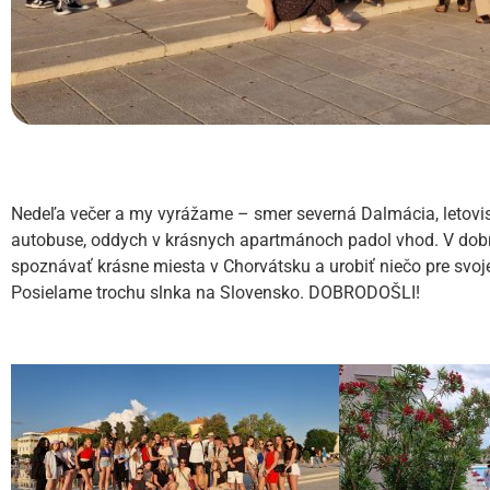
Nedeľa večer a my vyrážame – smer severná Dalmácia, letovisk
autobuse, oddych v krásnych apartmánoch padol vhod. V dobr
spoznávať krásne miesta v Chorvátsku a urobiť niečo pre svoje
Posielame trochu slnka na Slovensko. DOBRODOŠLI!