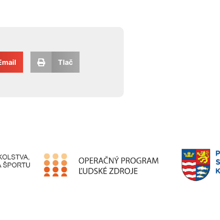
Email
Tlač