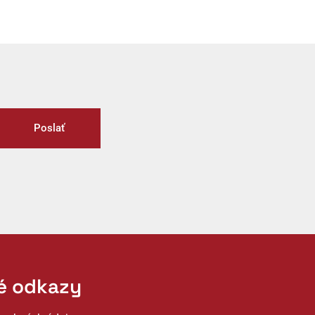
Poslať
té odkazy