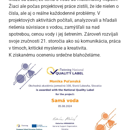
Žiaci ale počas projektovej práce zistili, že ide nielen o
čísla, ale aj o reálne každodenné problémy. V
projektových aktivitách počítali, analyzovali a hľadali
riešenia súvisiace s vodou, zamýšľali sa nad
spotrebou, cenou vody i jej šetrením. Zároveň rozvíjali
svoje zručnosti 21. storočia ako sú komunikácia, práca
v tímoch, kritické myslenie a kreativita.
K získanému oceneniu srdečne blahoželáme.