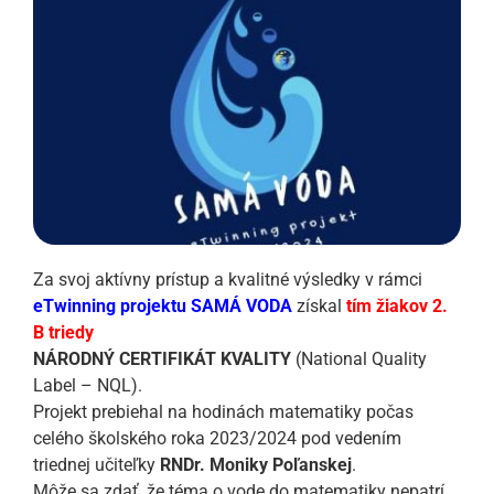
Za svoj aktívny prístup a kvalitné výsledky v rámci
eTwinning projektu SAMÁ VODA
získal
tím žiakov 2.
B triedy
NÁRODNÝ CERTIFIKÁT KVALITY
(National Quality
Label – NQL).
Projekt prebiehal na hodinách matematiky počas
celého školského roka 2023/2024 pod vedením
triednej učiteľky
RNDr. Moniky Poľanskej
.
Môže sa zdať, že téma o vode do matematiky nepatrí.