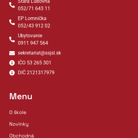
Stará Ľubovňa
052/71 643 11
EP Lomnička
052/43 912 02
Ubytovanie
0911 947 564
sekretariat@ssjsl.sk
IČO 53 265 301
DIČ 2121317979
Menu
O škole
Novinky
Obchodná