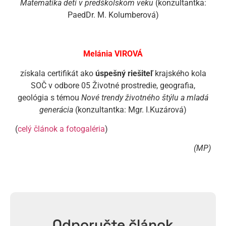
Matematika detí v predškolskom veku
(konzultantka:
PaedDr. M. Kolumberová)
Melánia VIROVÁ
získala certifikát ako
úspešný riešiteľ
krajského kola
SOČ v odbore 05 Životné prostredie, geografia,
geológia s témou
Nové trendy životného štýlu a mladá
generácia
(konzultantka: Mgr. I.Kuzárová)
(
celý článok a fotogaléria
)
(MP)
Odporučte článok