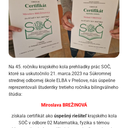
Na 45. ročníku krajského kola prehliadky prác SOČ,
ktoré sa uskutočnilo 21. marca.2023 na Súkromnej
strednej odbornej škole ELBA v Prešove, nás úspešne
reprezentovali študentky tretieho ročníka bilingválneho
štúdia:
Miroslava BREŽINOVÁ
získala certifikát ako
úspešný riešiteľ
krajského kola
SOČ v odbore 02 Matematika, fyzika s témou