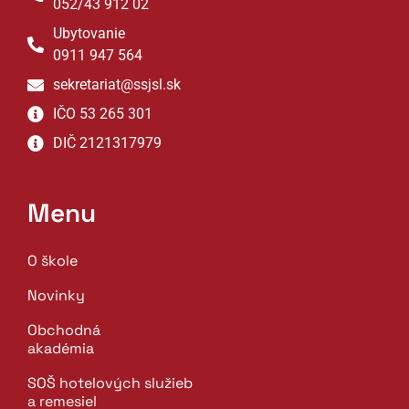
052/43 912 02
Ubytovanie
0911 947 564
sekretariat@ssjsl.sk
IČO 53 265 301
DIČ 2121317979
Menu
O škole
Novinky
Obchodná
akadémia
SOŠ hotelových služieb
a remesiel