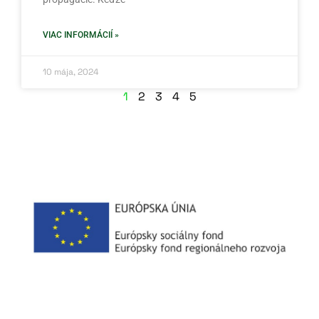
VIAC INFORMÁCIÍ »
10 mája, 2024
1
2
3
4
5