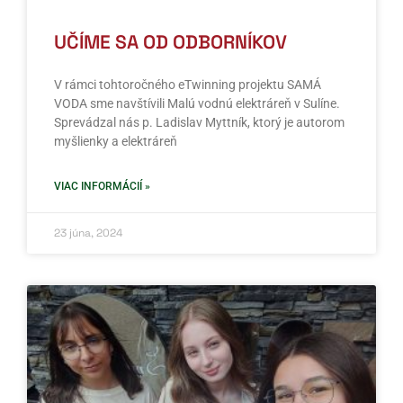
UČÍME SA OD ODBORNÍKOV
V rámci tohtoročného eTwinning projektu SAMÁ
VODA sme navštívili Malú vodnú elektráreň v Sulíne.
Sprevádzal nás p. Ladislav Myttník, ktorý je autorom
myšlienky a elektráreň
VIAC INFORMÁCIÍ »
23 júna, 2024