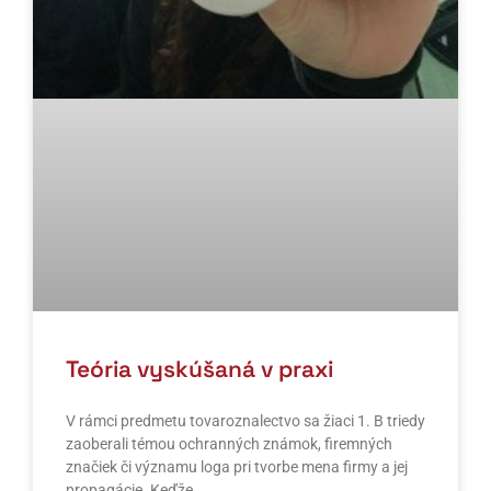
Teória vyskúšaná v praxi
V rámci predmetu tovaroznalectvo sa žiaci 1. B triedy
zaoberali témou ochranných známok, firemných
značiek či významu loga pri tvorbe mena firmy a jej
propagácie. Keďže