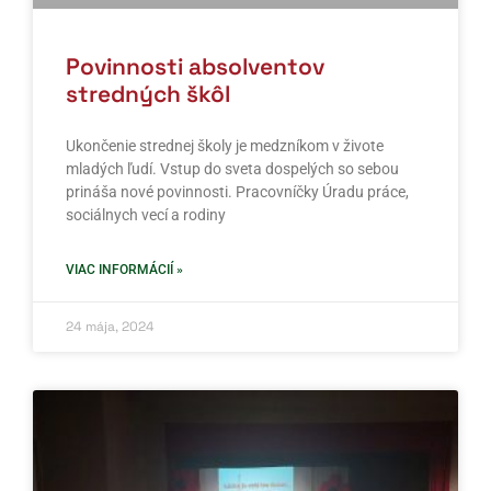
Povinnosti absolventov
stredných škôl
Ukončenie strednej školy je medzníkom v živote
mladých ľudí. Vstup do sveta dospelých so sebou
prináša nové povinnosti. Pracovníčky Úradu práce,
sociálnych vecí a rodiny
VIAC INFORMÁCIÍ »
24 mája, 2024