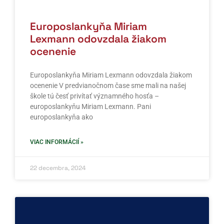
Europoslankyňa Miriam
Lexmann odovzdala žiakom
ocenenie
Europoslankyňa Miriam Lexmann odovzdala žiakom
ocenenie V predvianočnom čase sme mali na našej
škole tú česť privítať významného hosťa –
europoslankyňu Miriam Lexmann. Pani
europoslankyňa ako
VIAC INFORMÁCIÍ »
22 decembra, 2024