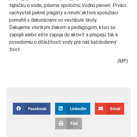
tajničku o vode, píšeme spoločnú Vodnú pieseň. Prváci
nachystali pekné plagáty a mnohí aktívni spolužiaci
pomohli s dekoráciami vo vestibule školy.
Ďakujeme všetkým žiakom a pedagógom, ktorí sa
zapojili alebo ešte zapoja do aktivít a prispejú tak k
povedomiu o dôležitosti vody pre náš každodenný
život.
(MP)
Facebook
LinkedIn
Email
Tlač