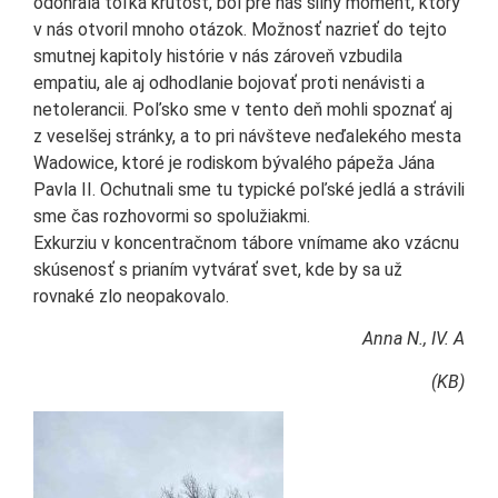
odohrala toľká krutosť, bol pre nás silný moment, ktorý
v nás otvoril mnoho otázok. Možnosť nazrieť do tejto
smutnej kapitoly histórie v nás zároveň vzbudila
empatiu, ale aj odhodlanie bojovať proti nenávisti a
netolerancii. Poľsko sme v tento deň mohli spoznať aj
z veselšej stránky, a to pri návšteve neďalekého mesta
Wadowice, ktoré je rodiskom bývalého pápeža Jána
Pavla II. Ochutnali sme tu typické poľské jedlá a strávili
sme čas rozhovormi so spolužiakmi.
Exkurziu v koncentračnom tábore vnímame ako vzácnu
skúsenosť s prianím vytvárať svet, kde by sa už
rovnaké zlo neopakovalo.
Anna N., IV. A
(KB)