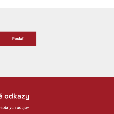
Poslať
té odkazy
osobných údajov