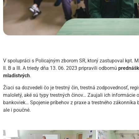
V spolupráci s Policajným zborom SR, ktorý zastupoval kpt. Mi
II. B a III. A triedy dňa 13. 06. 2023 pripravili odbornú
prednášk
mladistvých
.
Žiaci sa dozvedeli čo je trestný čin, trestná zodpovednosť, regis
maloletý, aké sú typy trestných činov… Zaujali ich informácie o
bankoviek… Spojenie príbehov z praxe a trestného zákonníka b
ale i poučné.