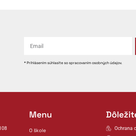
* Prihlásením súhlasíte so spracovaním osobných údajov.
Menu
Dôleži
108
Ochrana 
O škole