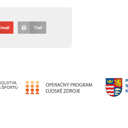
Email
Tlač