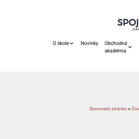
O škole
Novinky
Obchodná
akadémia
Domovská stránka
»
Živ