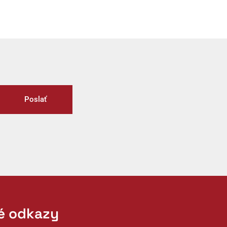
Poslať
té odkazy