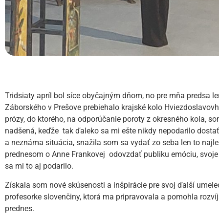
Tridsiaty apríl bol síce obyčajným dňom, no pre mňa predsa 
Záborského v Prešove prebiehalo krajské kolo Hviezdoslavo
prózy, do ktorého, na odporúčanie poroty z okresného kola, so
nadšená, keďže tak ďaleko sa mi ešte nikdy nepodarilo dostať
a neznáma situácia, snažila som sa vydať zo seba len to najl
prednesom o Anne Frankovej odovzdať publiku emóciu, svoje p
sa mi to aj podarilo.
Získala som nové skúsenosti a inšpirácie pre svoj ďalší umel
profesorke slovenčiny, ktorá ma pripravovala a pomohla rozví
prednes.