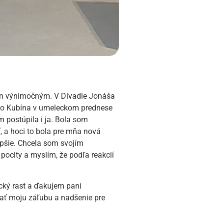
len výnimočným. V Divadle Jonáša
vho Kubína v umeleckom prednese
m postúpila i ja. Bola som
, a hoci to bola pre mňa nová
epšie. Chcela som svojím
ocity a myslím, že podľa reakcií
ecký rast a ďakujem pani
jať moju záľubu a nadšenie pre