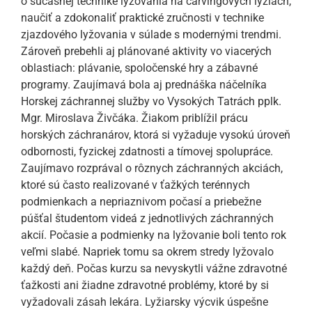
o súčasnej technike lyžovania na carvingových lyžiach,
naučiť a zdokonaliť praktické zručnosti v technike
zjazdového lyžovania v súlade s modernými trendmi.
Zároveň prebehli aj plánované aktivity vo viacerých
oblastiach: plávanie, spoločenské hry a zábavné
programy. Zaujímavá bola aj prednáška náčelníka
Horskej záchrannej služby vo Vysokých Tatrách pplk.
Mgr. Miroslava Živčáka. Žiakom priblížil prácu
horských záchranárov, ktorá si vyžaduje vysokú úroveň
odbornosti, fyzickej zdatnosti a tímovej spolupráce.
Zaujímavo rozprával o rôznych záchranných akciách,
ktoré sú často realizované v ťažkých terénnych
podmienkach a nepriaznivom počasí a priebežne
púšťal študentom videá z jednotlivých záchranných
akcií. Počasie a podmienky na lyžovanie boli tento rok
veľmi slabé. Napriek tomu sa okrem stredy lyžovalo
každý deň. Počas kurzu sa nevyskytli vážne zdravotné
ťažkosti ani žiadne zdravotné problémy, ktoré by si
vyžadovali zásah lekára. Lyžiarsky výcvik úspešne