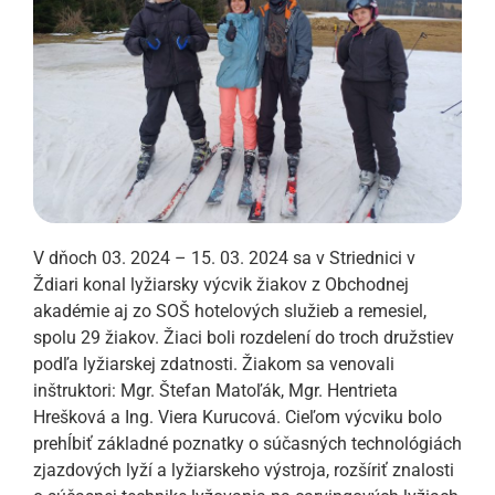
V dňoch 03. 2024 – 15. 03. 2024 sa v Striednici v
Ždiari konal lyžiarsky výcvik žiakov z Obchodnej
akadémie aj zo SOŠ hotelových služieb a remesiel,
spolu 29 žiakov. Žiaci boli rozdelení do troch družstiev
podľa lyžiarskej zdatnosti. Žiakom sa venovali
inštruktori: Mgr. Štefan Matoľák, Mgr. Hentrieta
Hrešková a Ing. Viera Kurucová. Cieľom výcviku bolo
prehĺbiť základné poznatky o súčasných technológiách
zjazdových lyží a lyžiarskeho výstroja, rozšíriť znalosti