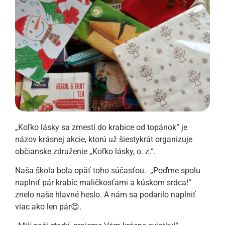
„Koľko lásky sa zmestí do krabice od topánok“ je
názov krásnej akcie, ktorú už šiestykrát organizuje
občianske združenie „Koľko lásky, o. z.“.
Naša škola bola opäť toho súčasťou. „Poďme spolu
naplniť pár krabíc maličkosťami a kúskom srdca!“
znelo naše hlavné heslo. A nám sa podarilo naplniť
viac ako len pár😊.