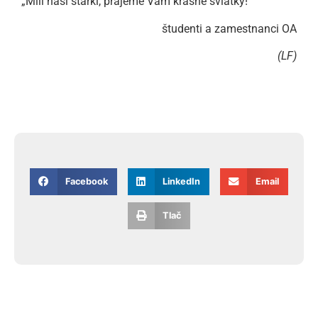
„Milí naši starkí, prajeme Vám krásne sviatky!“
študenti a zamestnanci OA
(LF)
Facebook
LinkedIn
Email
Tlač