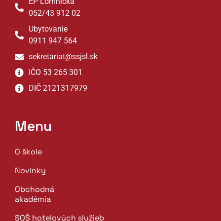
EP Lomnička
052/43 912 02
Ubytovanie
0911 947 564
sekretariat@ssjsl.sk
IČO 53 265 301
DIČ 2121317979
Menu
O škole
Novinky
Obchodná
akadémia
SOŠ hotelových služieb