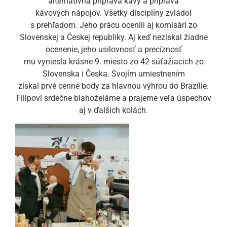
alternatívna príprava kávy a príprava
kávových nápojov. Všetky disciplíny zvládol
s prehľadom. Jeho prácu ocenili aj komisári zo
Slovenskej a Českej republiky. Aj keď nezískal žiadne
ocenenie, jeho usilovnosť a precíznosť
mu vyniesla krásne 9. miesto zo 42 súťažiacich zo
Slovenska i Česka. Svojím umiestnením
získal prvé cenné body za hlavnou výhrou do Brazílie.
Filipovi srdečne blahoželáme a prajeme veľa úspechov
aj v ďalších kolách.