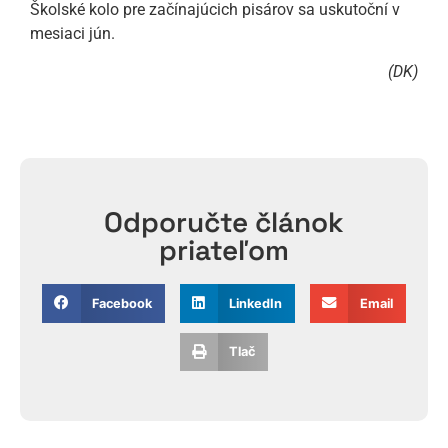
Školské kolo pre začínajúcich pisárov sa uskutoční v
mesiaci jún.
(DK)
Odporučte článok
priateľom
Facebook
LinkedIn
Email
Tlač