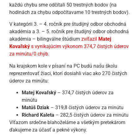
každú chybu sme odčítali 50 trestných bodov (na
hodinách za chybu odpočítavame 10 trestných bodov).
V kategórii 3. – 4. ročník pre študijný odbor obchodná
akadémia a 3. – 5. ročník pre študijný odbor obchodná
akadémia – bilingválne štúdium
zvíťazil
Matej
Kovaľský
s vynikajúcim výkonom 374,7 čistých úderov
za minútu/0 chýb
.
Na krajskom kole v písaní na PC budú našu školu
reprezentovať žiaci, ktorí dosiahli viac ako 270 čistých
úderov za minútu:
Matej Kovaľský
– 374,7 čistých úderov za
minútu
Matúš Dziak
– 319,8 čistých úderov za minútu
Richard Kaleta
– 282,5 čistých úderov za minútu
Víťazom srdečne blahoželáme a všetkým pretekárom
ďakujeme za účasť a pekné výkony.