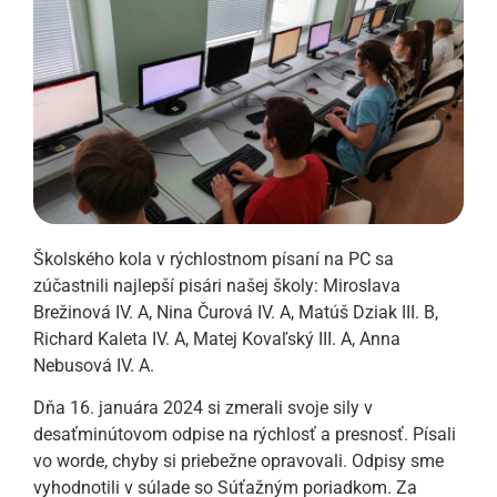
Školského kola v rýchlostnom písaní na PC sa
zúčastnili najlepší pisári našej školy: Miroslava
Brežinová IV. A, Nina Čurová IV. A, Matúš Dziak III. B,
Richard Kaleta IV. A, Matej Kovaľský III. A, Anna
Nebusová IV. A.
Dňa 16. januára 2024 si zmerali svoje sily v
desaťminútovom odpise na rýchlosť a presnosť. Písali
vo worde, chyby si priebežne opravovali. Odpisy sme
vyhodnotili v súlade so Súťažným poriadkom. Za