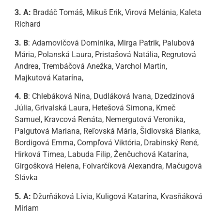
3. A:
Bradáč Tomáš, Mikuš Erik, Virová Melánia, Kaleta
Richard
3. B
: Adamovičová Dominika, Mirga Patrik, Palubová
Mária, Polanská Laura, Pristašová Natália, Regrutová
Andrea, Trembáčová Anežka, Varchol Martin,
Majkutová Katarína,
4. B
: Chlebáková Nina, Dudláková Ivana, Dzedzinová
Júlia, Grivalská Laura, Hetešová Simona, Kmeč
Samuel, Kravcová Renáta, Nemergutová Veronika,
Palgutová Mariana, Reľovská Mária, Šidlovská Bianka,
Bordigová Emma, Compľová Viktória, Drabinský René,
Hirková Timea, Labuda Filip, Ženčuchová Katarína,
Girgošková Helena, Folvarčíková Alexandra, Mačugová
Slávka
5. A:
Džurňáková Lívia, Kuligová Katarína, Kvasňáková
Miriam