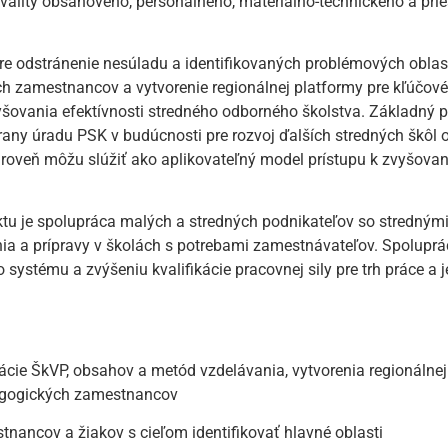
kvality obsahového, personálneho, materiálno-technického a pri
e odstránenie nesúladu a identifikovaných problémových oblastí
h zamestnancov a vytvorenie regionálnej platformy pre kľúčové
vyšovania efektívnosti stredného odborného školstva. Základný 
trany úradu PSK v budúcnosti pre rozvoj ďalších stredných škôl
ároveň môžu slúžiť ako aplikovateľný model prístupu k zvyšovani
ktu je spolupráca malých a stredných podnikateľov so stredným
ia a prípravy v školách s potrebami zamestnávateľov. Spolupr
systému a zvýšeniu kvalifikácie pracovnej sily pre trh práce a 
ie ŠkVP, obsahov a metód vzdelávania, vytvorenia regionálnej 
dagogických zamestnancov
nancov a žiakov s cieľom identifikovať hlavné oblasti