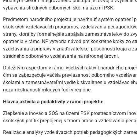
Finálnym cieľom integrovaného prístupu je rozvoj a zvýšenie 
vybavenia stredných odborných škôl na území PSK.
Predmetom národného projektu je navrhnúť systém opatrení pr
školských vzdelávacích programov, vzdelávania pedagogickýc
strany, ktorá by formálnejšie zapájala zamestnávateľov do z
opatrenia v rámci NP vytvoria návod pre konkrétne kroky zo s
vzdelávania a prípravy v zriaďovateľskej pôsobnosti kraja a z
stredného odborného vzdelávania na národnej úrovni.
Dôležitým aspektom v rámci všetkých aktivít národného proje
čím sa zabezpečuje väčšia previazanosť odborného vzdelávan
školami a zamestnávateľmi vedie k skvalitneniu vzdelávacieho 
nezamestnanosti mladých ľudí v regióne.
Hlavná aktivita a podaktivity v rámci projektu:
Zlepšenie a inovácia SOŠ na území PSK prostredníctvom inovác
školských politík prepojenej s trhom práce a vzdelávania pe
Realizácie analýzy vzdelávacích potrieb pedagogických zamest