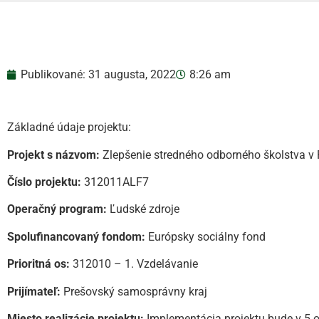
Publikované:
31 augusta, 2022
8:26 am
Základné údaje projektu:
Projekt s názvom:
Zlepšenie stredného odborného školstva 
Číslo projektu:
312011ALF7
Operačný program:
Ľudské zdroje
Spolufinancovaný fondom:
Európsky sociálny fond
Prioritná os:
312010 – 1. Vzdelávanie
Prijímateľ:
Prešovský samosprávny kraj
Miesto realizácie projektu:
Implementácia projektu bude v 5 o