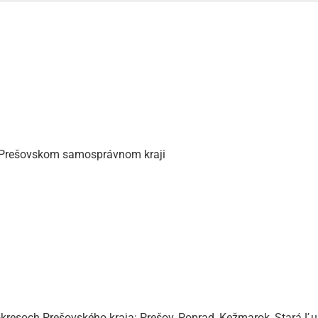
v Prešovskom samosprávnom kraji
kresoch Prešovského kraja: Prešov, Poprad, Kežmarok, Stará Ľ