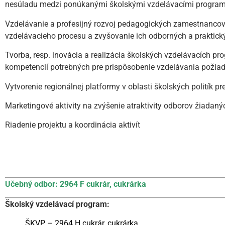
nesúladu medzi ponúkanými školskými vzdelávacími program
Vzdelávanie a profesijný rozvoj pedagogických zamestnancov,
vzdelávacieho procesu a zvyšovanie ich odborných a praktick
Tvorba, resp. inovácia a realizácia školských vzdelávacích 
kompetencií potrebných pre prispôsobenie vzdelávania požia
Vytvorenie regionálnej platformy v oblasti školských politík p
Marketingové aktivity na zvýšenie atraktivity odborov žiadan
Riadenie projektu a koordinácia aktivít
Učebný odbor: 2964 F cukrár, cukrárka
Školský vzdelávací program:
ŠKVP – 2964 H cukrár, cukrárka