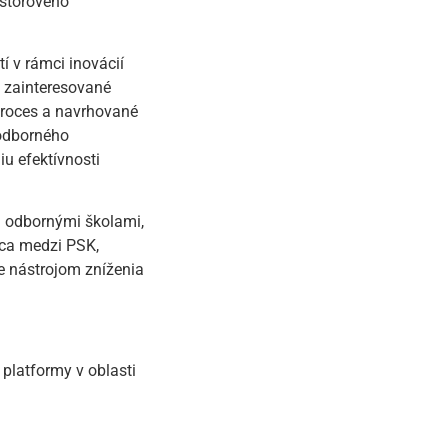
estorového
 v rámci inovácií
 zainteresované
proces a navrhované
 odborného
u efektívnosti
i odbornými školami,
áca medzi PSK,
je nástrojom zníženia
platformy v oblasti