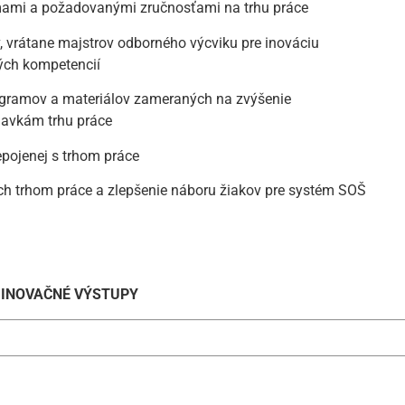
ami a požadovanými zručnosťami na trhu práce
 vrátane majstrov odborného výcviku pre inováciu
ých kompetencií
programov a materiálov zameraných na zvýšenie
davkám trhu práce
repojenej s trhom práce
ých trhom práce a zlepšenie náboru žiakov pre systém SOŠ
INOVAČNÉ VÝSTUPY