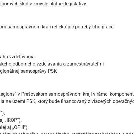
rných škôl v zmysle platnej legislatívy.
om samosprávnom kraji reflektujúc potreby trhu práce
sahu vzdelávania
lského odborného vzdelávania a zamestnávateľmi
 regionálnej samosprávy PSK
p Regions“ v Prešovskom samosprávnom kraji v rámci komponentu
ia na území PSK, ktorý bude financovaný z viacerých operačný
“),
j „IROP“),
j aj „OP II“).