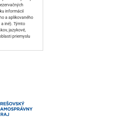
rezervačných
ku informácií
ého a aplikovaného
a iné). Týmto
ov, jazykové,
oblasti priemyslu