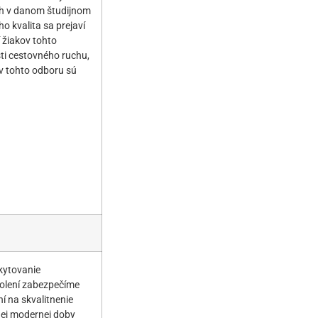
ch v danom študijnom
o kvalita sa prejaví
žiakov tohto
sti cestovného ruchu,
v tohto odboru sú
kytovanie
olení zabezpečíme
í na skvalitnenie
nej modernej doby