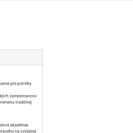
vania pre potreby
ických zamestnancov
premenu tradičnej
telová akadémia
eraného na zvýšenie