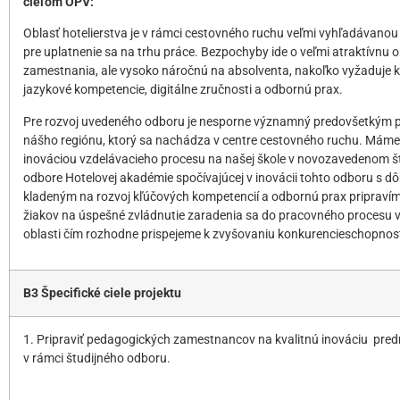
cieľom OPV:
Oblasť hotelierstva je v rámci cestovného ruchu veľmi vyhľadávanou
pre uplatnenie sa na trhu práce. Bezpochyby ide o veľmi atraktívnu o
zamestnania, ale vysoko náročnú na absolventa, nakoľko vyžaduje k
jazykové kompetencie, digitálne zručnosti a odbornú prax.
Pre rozvoj uvedeného odboru je nesporne významný predovšetkým p
nášho regiónu, ktorý sa nachádza v centre cestovného ruchu. Máme 
inováciou vzdelávacieho procesu na našej škole v novozavedenom 
odbore Hotelovej akadémie spočívajúcej v inovácii tohto odboru s 
kladeným na rozvoj kľúčových kompetencií a odbornú prax pripraví
žiakov na úspešné zvládnutie zaradenia sa do pracovného procesu v
oblasti čím rozhodne prispejeme k zvyšovaniu konkurencieschopnost
B3 Špecifické ciele projektu
1. Pripraviť pedagogických zamestnancov na kvalitnú inováciu pre
v rámci študijného odboru.