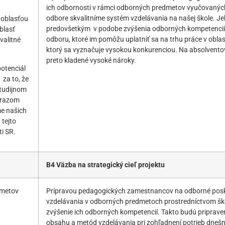
ich odbornosti v rámci odborných predmetov vyučovaný
odbore skvalitníme systém vzdelávania na našej škole. Jeh
 oblasťou
predovšetkým v podobe zvýšenia odborných kompetencií 
blasť
odboru, ktoré im pomôžu uplatniť sa na trhu práce v obla
valitné
ktorý sa vyznačuje vysokou konkurenciou. Na absolvento
preto kladené vysoké nároky.
otenciál
za to, že
študijnom
dôrazom
me našich
 tejto
i SR.
B4 Väzba na strategický cieľ projektu
dmetov
Prípravou pedagogických zamestnancov na odborné pos
vzdelávania v odborných predmetoch prostredníctvom šk
zvýšenie ich odborných kompetencií. Takto budú pripraven
obsahu a metód vzdelávania pri zohľadnení potrieb dneš