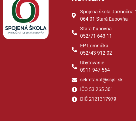
Spojená škola Jarmočná 
064 01 Stará Ľubovňa
Stará Ľubovňa
052/71 643 11
EP Lomnička
052/43 912 02
Ubytovanie
0911 947 564
sekretariat@ssjsl.sk
IČO 53 265 301
DIČ 2121317979