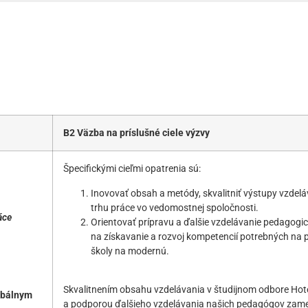
B2 Väzba na príslušné ciele výzvy
Špecifickými cieľmi opatrenia sú:
Inovovať obsah a metódy, skvalitniť výstupy vzdelá
trhu práce vo vedomostnej spoločnosti.
áce
Orientovať prípravu a ďalšie vzdelávanie pedagog
na získavanie a rozvoj kompetencií potrebných na 
školy na modernú.
Skvalitnením obsahu vzdelávania v študijnom odbore Ho
lobálnym
a podporou ďalšieho vzdelávania našich pedagógov zam