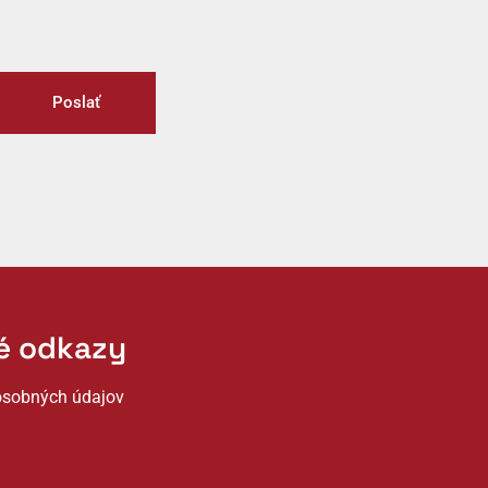
Poslať
té odkazy
osobných údajov