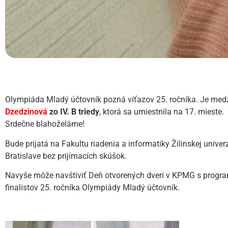
Olympiáda Mladý účtovník pozná víťazov 25. ročníka. Je medz
Dzedzinová
zo IV. B triedy
, ktorá sa umiestnila na 17. mieste.
Srdečne blahoželáme!
Bude prijatá na Fakultu riadenia a informatiky Žilinskej univer
Bratislave bez prijímacích skúšok.
Navyše môže navštíviť Deň otvorených dverí v KPMG s progr
finalistov 25. ročníka Olympiády Mladý účtovník.