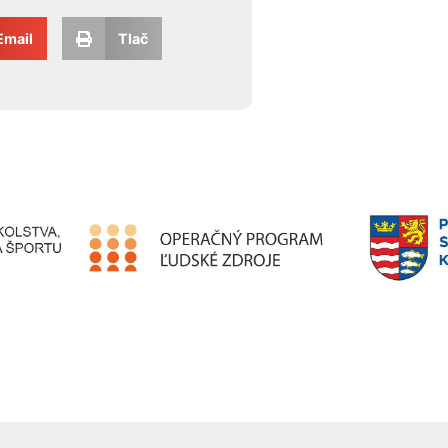
Email
Tlač