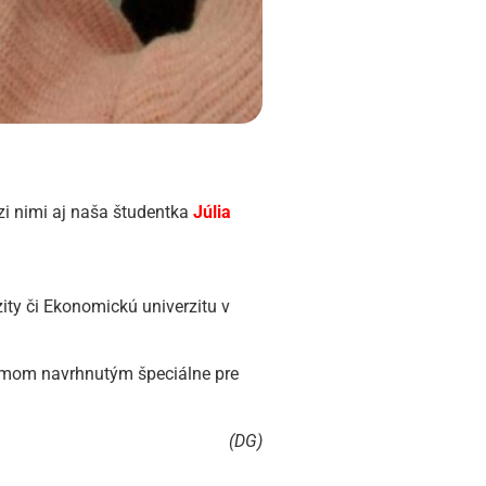
i nimi aj naša študentka
Júlia
zity či Ekonomickú univerzitu v
amom navrhnutým špeciálne pre
(DG)