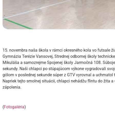
15. novembra naša škola v rámci okresného kola vo futsale ži
Gymnázia Terézie Vansovej, Strednej odbornej školy technick
Mikuláša a samozrejme Spojenej školy Jarmočná 108. Súboje 
sekundy. Naši chlapci po stúpajúcom výkone vygradovali svoj
gólom v poslednej sekunde súper z GTV vyrovnal a uchmatol t
Napriek tejto smolnej situácii, chlapci nehádžu flintu do žita a
zápolenia.
(
Fotogaléria
)