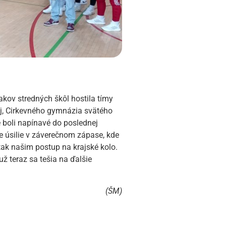
akov stredných škôl hostila tímy
ej, Cirkevného gymnázia svätého
boli napínavé do poslednej
e úsilie v záverečnom zápase, kde
ak našim postup na krajské kolo.
 už teraz sa tešia na ďalšie
(ŠM)