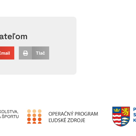
iateľom
Email
Tlač