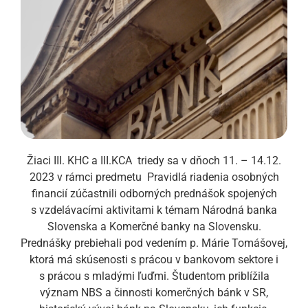
Žiaci III. KHC a III.KCA triedy sa v dňoch 11. – 14.12.
2023 v rámci predmetu Pravidlá riadenia osobných
financií zúčastnili odborných prednášok spojených
s vzdelávacími aktivitami k témam Národná banka
Slovenska a Komerčné banky na Slovensku.
Prednášky prebiehali pod vedením p. Márie Tomášovej,
ktorá má skúsenosti s prácou v bankovom sektore i
s prácou s mladými ľuďmi. Študentom priblížila
význam NBS a činnosti komerčných bánk v SR,