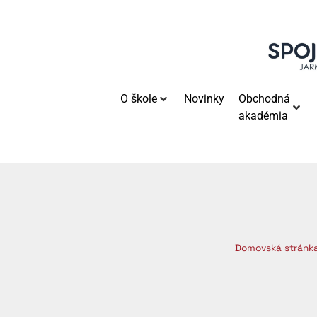
O škole
Novinky
Obchodná
akadémia
Domovská stránk