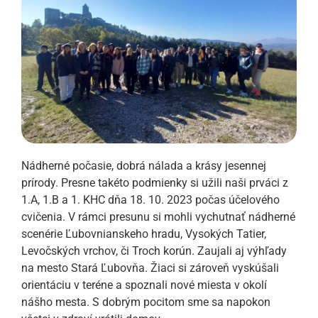
Nádherné počasie, dobrá nálada a krásy jesennej
prírody. Presne takéto podmienky si užili naši prváci z
1.A, 1.B a 1. KHC dňa 18. 10. 2023 počas účelového
cvičenia. V rámci presunu si mohli vychutnať nádherné
scenérie Ľubovnianskeho hradu, Vysokých Tatier,
Levočských vrchov, či Troch korún. Zaujali aj výhľady
na mesto Stará Ľubovňa. Žiaci si zároveň vyskúšali
orientáciu v teréne a spoznali nové miesta v okolí
nášho mesta. S dobrým pocitom sme sa napokon